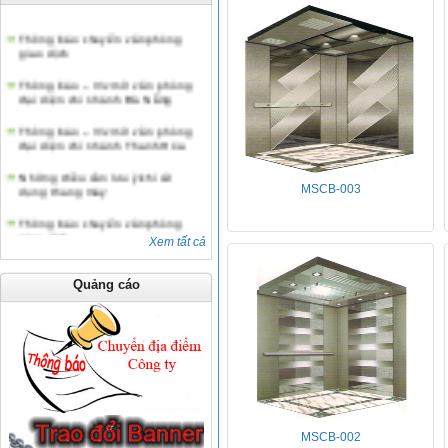
Thông báo chuyển văn phòng
giao dịch
Thông báo – V/v mở văn phòng
đại diện chi nhánh Đà Nẵng
Thông báo – V/v mở văn phòng
đại diện chi nhánh Thanh Hóa
Những điều cần lưu ý khi sử
dụng thang máy
MSCB-003
Thông báo chuyển văn phòng
giao dịch
Xem tất cả
Quảng cáo
MSCB-002