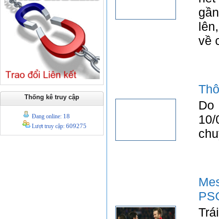
gần
lên
về 
Thô
Thống kê truy cập
Do 
18
10/
Đang online:
609275
Lượt truy cập:
chu
Me
PS
Trá