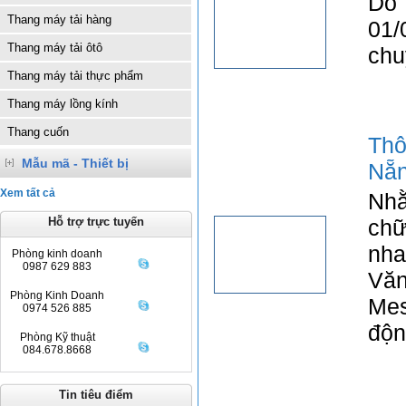
Do 
Thang máy tải hàng
01/
Thang máy tải ôtô
chu
Thang máy tải thực phẩm
Thang máy lồng kính
Thang cuốn
Thô
Mẫu mã - Thiết bị
Nẵ
Xem tất cả
Nhằ
Hỗ trợ trực tuyến
chữ
nha
Phòng kinh doanh
0987 629 883
Văn
Phòng Kinh Doanh
Mes
0974 526 885
độn
Phòng Kỹ thuật
084.678.8668
Tin tiêu điểm