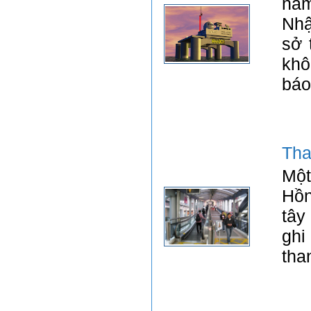
năm
Nhậ
sở 
khô
báo
Tha
Một
Hồn
tây
ghi
tha