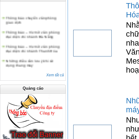
Thô
Thông báo chuyển văn phòng
Hó
giao dịch
Nhằ
Thông báo – V/v mở văn phòng
đại diện chi nhánh Đà Nẵng
chữ
Thông báo – V/v mở văn phòng
nha
đại diện chi nhánh Thanh Hóa
Văn
Những điều cần lưu ý khi sử
Mes
dụng thang máy
hoạ
Thông báo chuyển văn phòng
giao dịch
Xem tất cả
Quảng cáo
Nh
má
Như
như
hết