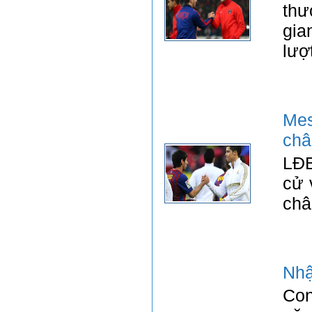
thư
gia
lượ
Mes
châ
LĐB
cử 
châ
Nhậ
Con