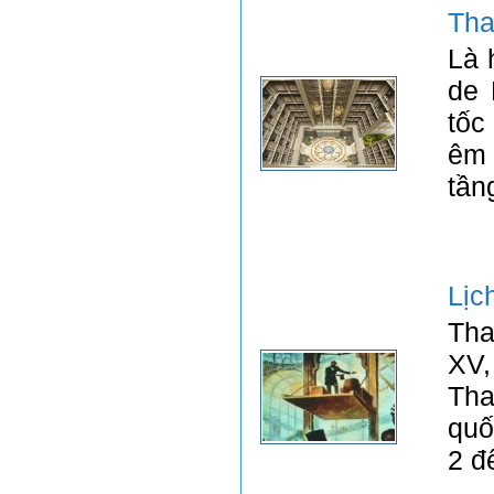
Tha
Là 
de 
tốc
êm 
tần
Lịc
Tha
XV,
Tha
quố
2 đ