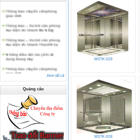
Thông báo chuyển văn phòng
giao dịch
Thông báo – V/v mở văn phòng
đại diện chi nhánh Đà Nẵng
Thông báo – V/v mở văn phòng
đại diện chi nhánh Thanh Hóa
Những điều cần lưu ý khi sử
dụng thang máy
MSTK-029
Thông báo chuyển văn phòng
giao dịch
Xem tất cả
Quảng cáo
MSTK-028