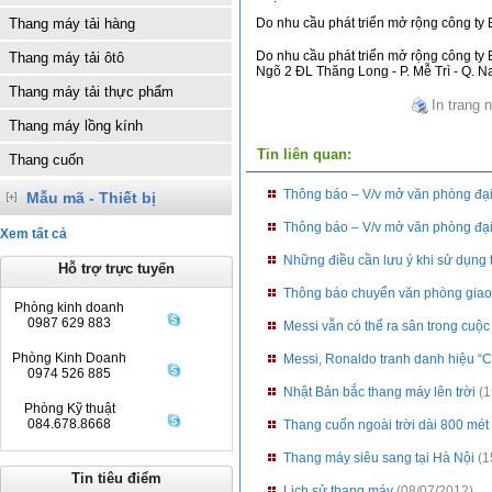
Thang máy tải hàng
Do nhu cầu phát triển mở rộng công ty
Do nhu cầu phát triển mở rộng công ty 
Thang máy tải ôtô
Ngõ 2 ĐL Thăng Long - P. Mễ Trì - Q. 
Thang máy tải thực phẩm
In trang 
Thang máy lồng kính
Tin liên quan:
Thang cuốn
Thông báo – V/v mở văn phòng đạ
Mẫu mã - Thiết bị
Thông báo – V/v mở văn phòng đạ
Xem tất cả
Những điều cần lưu ý khi sử dụng
Hỗ trợ trực tuyến
Thông báo chuyển văn phòng giao
Phòng kinh doanh
0987 629 883
Messi vẫn có thể ra sân trong cuộ
Phòng Kinh Doanh
Messi, Ronaldo tranh danh hiệu “C
0974 526 885
Nhật Bản bắc thang máy lên trời
(1
Phòng Kỹ thuật
084.678.8668
Thang cuốn ngoài trời dài 800 mét
Thang máy siêu sang tại Hà Nội
(1
Tin tiêu điểm
Lịch sử thang máy
(08/07/2012)