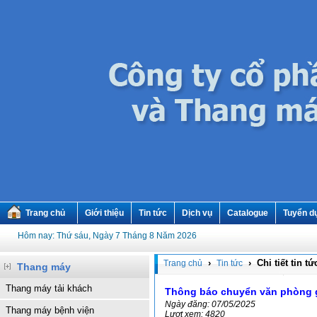
Trang chủ
Giới thiệu
Tin tức
Dịch vụ
Catalogue
Tuyển d
Hôm nay: Thứ sáu, Ngày 7 Tháng 8 Năm 2026
›
› Chi tiết tin tứ
Trang chủ
Tin tức
Thang máy
Thang máy tải khách
Thông báo chuyển văn phòng g
Ngày đăng: 07/05/2025
Thang máy bệnh viện
Lượt xem: 4820