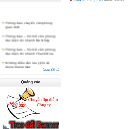
Thông báo chuyển văn phòng
giao dịch
Thông báo – V/v mở văn phòng
đại diện chi nhánh Đà Nẵng
Thông báo – V/v mở văn phòng
đại diện chi nhánh Thanh Hóa
Những điều cần lưu ý khi sử
dụng thang máy
Xem tất cả
Thông báo chuyển văn phòng
giao dịch
Quảng cáo