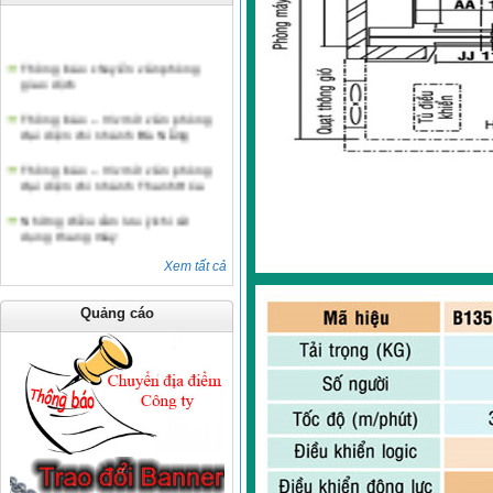
Thông báo chuyển văn phòng
giao dịch
Thông báo – V/v mở văn phòng
đại diện chi nhánh Đà Nẵng
Thông báo – V/v mở văn phòng
đại diện chi nhánh Thanh Hóa
Những điều cần lưu ý khi sử
dụng thang máy
Thông báo chuyển văn phòng
giao dịch
Xem tất cả
Quảng cáo